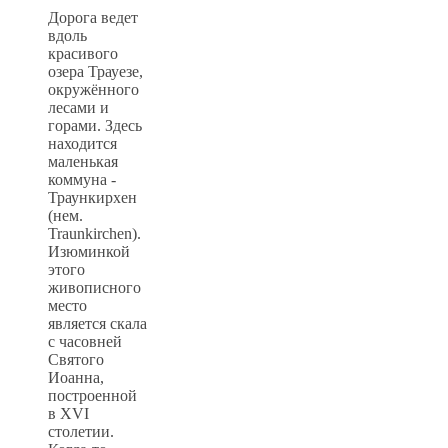
Дорога ведет
вдоль
красивого
озера Трауезе,
окружённого
лесами и
горами. Здесь
находится
маленькая
коммуна -
Траункирхен
(нем.
Traunkirchen).
Изюминкой
этого
живописного
место
является скала
с часовней
Святого
Иоанна,
построенной
в XVI
столетии.