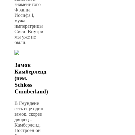
знаменитого
Франца
Иосифа I,
мужа
императрицы
Сиси. Внутри
мы уже не
были.
Замок
Камберленд
(нем.
Schloss
Cumberland)
В Гмундене
есть еще один
замок, скорее
дворец -
Камберленд.
Построен он