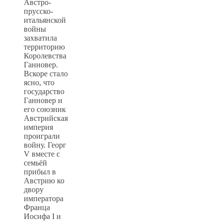
Австро-
прусско-
итальянской
войны
захватила
территорию
Королевства
Ганновер.
Вскоре стало
ясно, что
государство
Ганновер и
его союзник
Австрийская
империя
проиграли
войну. Георг
V вместе с
семьёй
прибыл в
Австрию ко
двору
императора
Франца
Иосифа I и