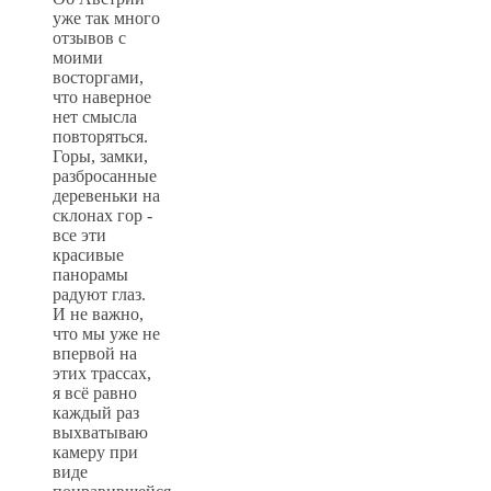
уже так много
отзывов с
моими
восторгами,
что наверное
нет смысла
повторяться.
Горы, замки,
разбросанные
деревеньки на
склонах гор -
все эти
красивые
панорамы
радуют глаз.
И не важно,
что мы уже не
впервой на
этих трассах,
я всё равно
каждый раз
выхватываю
камеру при
виде