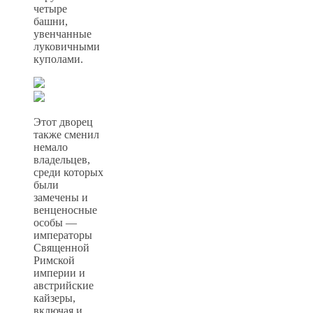
четыре
башни,
увенчанные
луковичными
куполами.
Этот дворец
также сменил
немало
владельцев,
среди которых
были
замечены и
венценосные
особы —
императоры
Священной
Римской
империи и
австрийские
кайзеры,
включая и