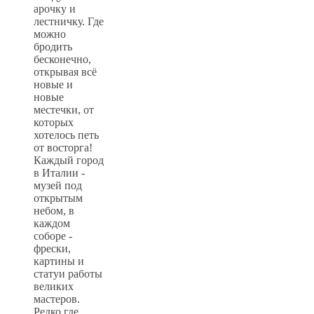
арочку и
лестничку. Где
можно
бродить
бесконечно,
открывая всё
новые и
новые
местечки, от
которых
хотелось петь
от восторга!
Каждый город
в Италии -
музей под
открытым
небом, в
каждом
соборе -
фрески,
картины и
статуи работы
великих
мастеров.
Редко где