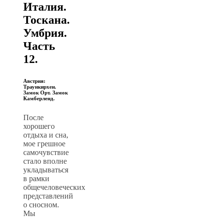
Италия.
Тоскана.
Умбрия.
Часть
12.
Австрия:
Траункирхен.
Замок Орт. Замок
Камберленд.
После
хорошего
отдыха и сна,
мое грешное
самочувствие
стало вполне
укладываться
в рамки
общечеловеческих
представлений
о сносном.
Мы