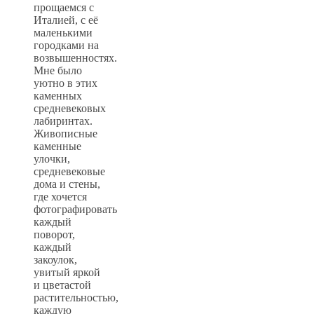
прощаемся с
Италией, с её
маленькими
городками на
возвышенностях.
Мне было
уютно в этих
каменных
средневековых
лабиринтах.
Живописные
каменные
улочки,
средневековые
дома и стены,
где хочется
фотографировать
каждый
поворот,
каждый
закоулок,
увитый яркой
и цветастой
растительностью,
каждую