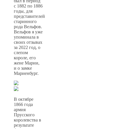
был в период
с 1882 по 1886
годы, для
представителей
старинного
рода Вельфов.
Вельфов я уже
упоминала в
своих отзывах
за 2022 год, о
слепом
короле, его
жене Марии,
и о замке
Мариенбург.
В октябре
1866 года
армия
Прусского
королевства в
результате