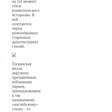
на тот момент
стиле
романтического
историзма. В
ней
сочетаются
черты
разнообразных
старинных
архитектурных
стилей.
Тосканская
вилла
окружена
протяжённым
пейзажным
парком,
принадлежащим
к так
называемому
«английскому»
стилю – то