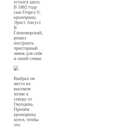
остался здесь.
В 1882 году
сын Георга V,
кронпринц
Эрнст Август
II
Ганноверский,
решил
построить
просторный
замок для себя
и своей семьи.
Выбрал он
место на
высоком
холме к
северу от
Гмундена.
Причём
кронпринц
хотел, чтобы
это