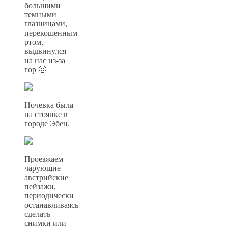
большими
темными
глазницами,
перекошенным
ртом,
выдвинулся
на нас из-за
гор 🙂
Ночевка была
на стоянке в
городе Эбен.
Проезжаем
чарующие
австрийские
пейзажи,
периодически
останавливаясь
сделать
снимки или