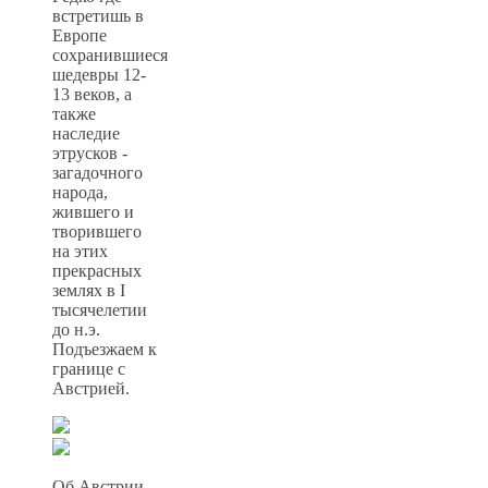
встретишь в
Европе
сохранившиеся
шедевры 12-
13 веков, а
также
наследие
этрусков -
загадочного
народа,
жившего и
творившего
на этих
прекрасных
землях в I
тысячелетии
до н.э.
Подъезжаем к
границе с
Австрией.
Об Австрии