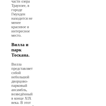
части озера
Траунзее, в
городе
Гмунден
находится не
менее
красивое и
интересное
место.
Вилла и
парк
Тоскана.
Вилла
представляет
собой
небольшой
дворцово-
парковый
ансамбль,
возведённый
в конце XIX
века. В этот