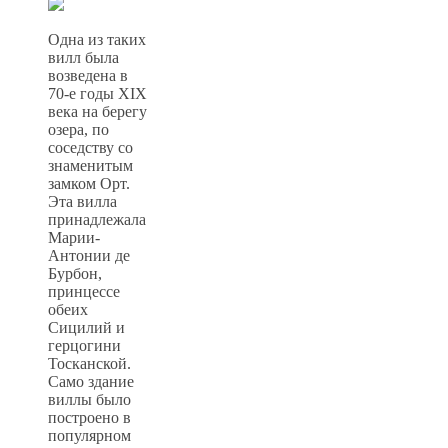
Одна из таких
вилл была
возведена в
70-е годы XIX
века на берегу
озера, по
соседству со
знаменитым
замком Орт.
Эта вилла
принадлежала
Марии-
Антонии де
Бурбон,
принцессе
обеих
Сицилий и
герцогини
Тосканской.
Само здание
виллы было
построено в
популярном