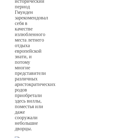
исторический
период
Гмунден
зарекомендовал
себя в
качестве
излюбленного
места летнего
отдыха
европейской
знати, и
потому
многие
представители
различных
аристократических
родов
приобретали
здесь виллы,
поместья или
даже
сооружали
небольшие
дворцы.