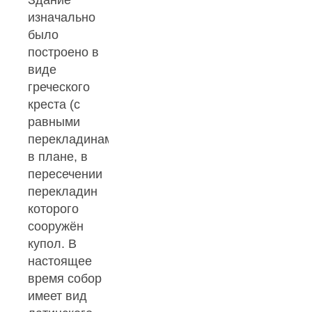
изначально
было
построено в
виде
греческого
креста (с
равными
перекладинами)
в плане, в
пересечении
перекладин
которого
сооружён
купол. В
настоящее
время собор
имеет вид