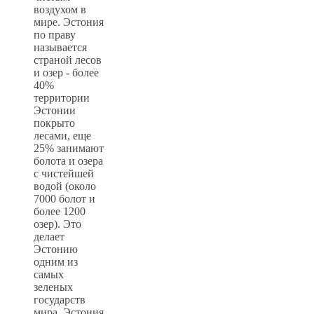
воздухом в
мире. Эстония
по праву
называется
страной лесов
и озер - более
40%
территории
Эстонии
покрыто
лесами, еще
25% занимают
болота и озера
с чистейшей
водой (около
7000 болот и
более 1200
озер). Это
делает
Эстонию
одним из
самых
зеленых
государств
мира. Эстония