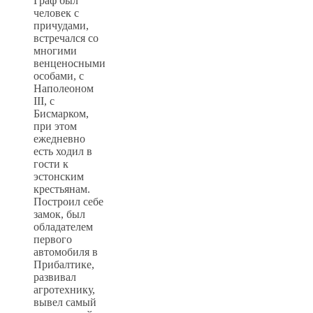
Граф был
человек с
причудами,
встречался со
многими
венценосными
особами, с
Наполеоном
III, с
Бисмарком,
при этом
ежедневно
есть ходил в
гости к
эстонским
крестьянам.
Построил себе
замок, был
обладателем
первого
автомобиля в
Прибалтике,
развивал
агротехнику,
вывел самый