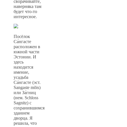
сворачивайте,
наверняка там
будет что-то
интересное.
Посёлок
Са́нгасте
расположен в
южной части
Эстонии. И
здесь
находится
имение,
усадьба
Са́нгасте (эст.
Sangaste mõis)
или За́гниц
(нем. Schloss
Sagnitz) с
сохранившимся
зданием
дворца. Я
решила, что