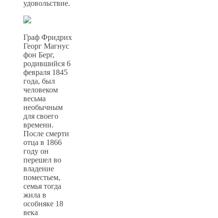
удовольствие.
Граф Фридрих
Георг Магнус
фон Берг,
родившийся 6
февраля 1845
года, был
человеком
весьма
необычным
для своего
времени.
После смерти
отца в 1866
году он
перешел во
владение
поместьем,
семья тогда
жила в
особняке 18
века