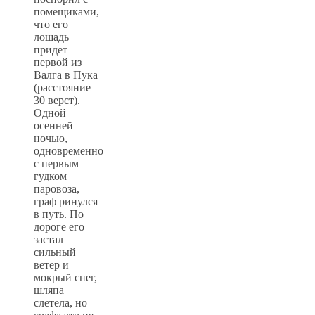
помещиками,
что его
лошадь
придет
первой из
Валга в Пука
(расстояние
30 верст).
Одной
осенней
ночью,
одновременно
с первым
гудком
паровоза,
граф ринулся
в путь. По
дороге его
застал
сильный
ветер и
мокрый снег,
шляпа
слетела, но