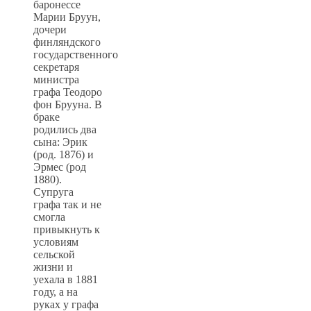
баронессе
Марии Бруун,
дочери
финляндского
государственного
секретаря
министра
графа Теодоро
фон Брууна. В
браке
родились два
сына: Эрик
(род. 1876) и
Эрмес (род
1880).
Супруга
графа так и не
смогла
привыкнуть к
условиям
сельской
жизни и
уехала в 1881
году, а на
руках у графа