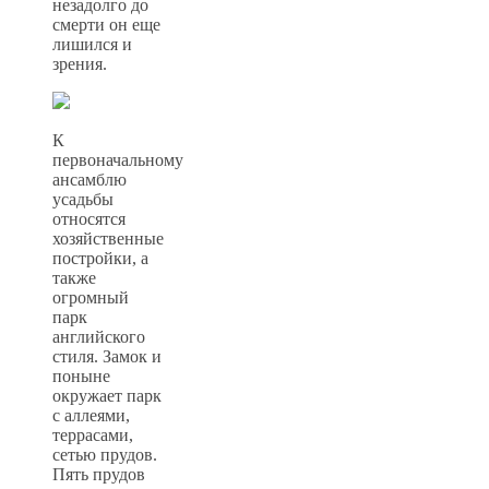
незадолго до
смерти он еще
лишился и
зрения.
К
первоначальному
ансамблю
усадьбы
относятся
хозяйственные
постройки, а
также
огромный
парк
английского
стиля. Замок и
поныне
окружает парк
с аллеями,
террасами,
сетью прудов.
Пять прудов