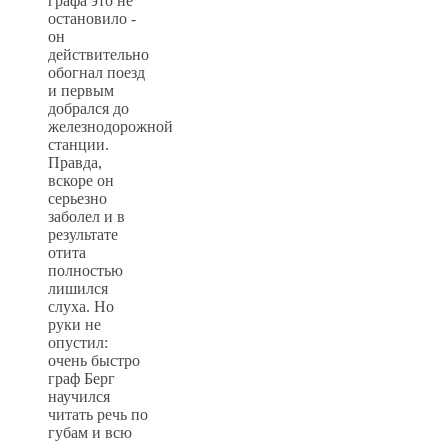
графа это не
остановило -
он
действительно
обогнал поезд
и первым
добрался до
железнодорожной
станции.
Правда,
вскоре он
серьезно
заболел и в
результате
отита
полностью
лишился
слуха. Но
руки не
опустил:
очень быстро
граф Берг
научился
читать речь по
губам и всю