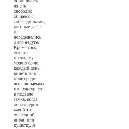
оставшуюся
жизнь
свободно
общался с
собеседниками,
которые даже
не
догадывались
о его недуге.
Кроме того,
его по-
прежнему
можно было
каждый день
видеть то в
поле среди
выращиваемых
им культур, то
в подвале
замка, когда
он мастерил
какой-то
очередной
диван или
кушетку. А