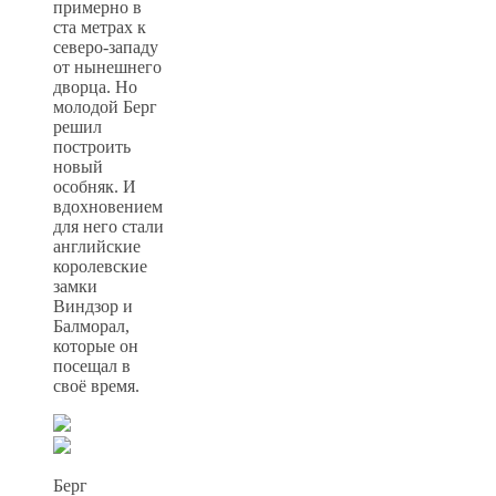
примерно в
ста метрах к
северо-западу
от нынешнего
дворца. Но
молодой Берг
решил
построить
новый
особняк. И
вдохновением
для него стали
английские
королевские
замки
Виндзор и
Балморал,
которые он
посещал в
своё время.
Берг