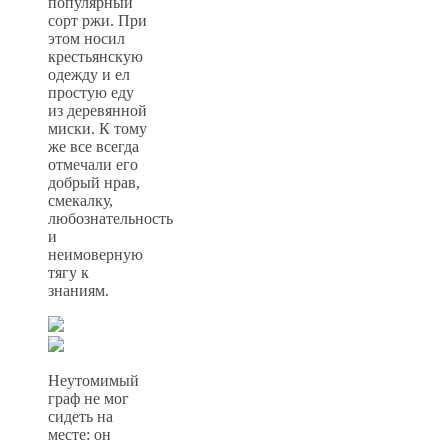
популярный
сорт ржи. При
этом носил
крестьянскую
одежду и ел
простую еду
из деревянной
миски. К тому
же все всегда
отмечали его
добрый нрав,
смекалку,
любознательность
и
неимоверную
тягу к
знаниям.
Неутомимый
граф не мог
сидеть на
месте: он