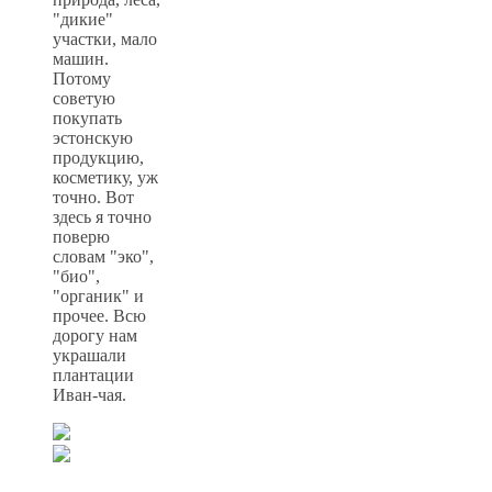
"дикие"
участки, мало
машин.
Потому
советую
покупать
эстонскую
продукцию,
косметику, уж
точно. Вот
здесь я точно
поверю
словам "эко",
"био",
"органик" и
прочее. Всю
дорогу нам
украшали
плантации
Иван-чая.