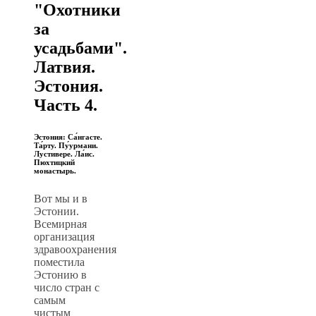
"Охотники
за
усадьбами".
Латвия.
Эстония.
Часть 4.
Эстония: Са́нгасте.
Та́рту. Пу́урмани.
Лустивере. Ла́ис.
Пюхтицкий
монастырь.
Вот мы и в
Эстонии.
Всемирная
организация
здравоохранения
поместила
Эстонию в
число стран с
самым
чистым