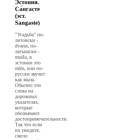
Эстония.
Са́нгасте
(эст.
Sangaste)
"Усадьба" по-
литовски -
dvaras, по-
латышски -
muiža, в
эстонии это
mõis, или по-
русски звучит
как мыза.
Обычно эти
слова на
дорожных
указателях,
которые
обозначают
достопримечательности.
Так что если
их увидите,
смело