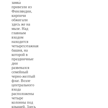
замка
привезли из
Финляндии,
кирпичи
обжигали
здесь же на
мызе. Над
главным
входом
находится
четырехэтажная
башня, на
которой в
праздничные
дни
развевался
семейный
черно-желтый
флаг. Возле
центрального
входа
расположены
четыре
колонны под
крышей. Здесь