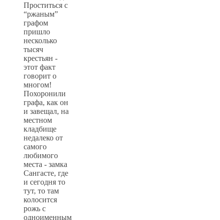
Проститься с
“ржаным”
графом
пришло
несколько
тысяч
крестьян -
этот факт
говорит о
многом!
Похоронили
графа, как он
и завещал, на
местном
кладбище
недалеко от
самого
любимого
места - замка
Сангасте, где
и сегодня то
тут, то там
колосится
рожь с
одноименным