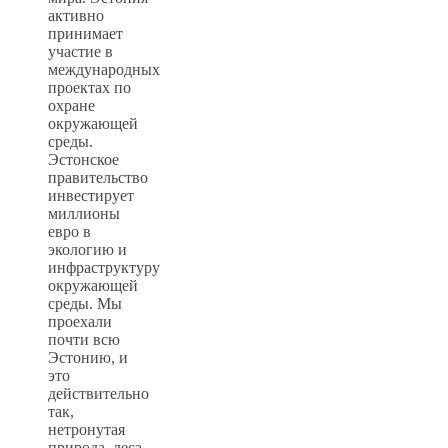
активно
принимает
участие в
международных
проектах по
охране
окружающей
среды.
Эстонское
правительство
инвестирует
миллионы
евро в
экологию и
инфраструктуру
окружающей
среды. Мы
проехали
почти всю
Эстонию, и
это
действительно
так,
нетронутая
природа, леса,