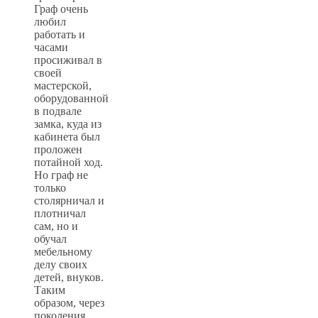
Граф очень
любил
работать и
часами
просиживал в
своей
мастерской,
оборудованной
в подвале
замка, куда из
кабинета был
проложен
потайной ход.
Но граф не
только
столярничал и
плотничал
сам, но и
обучал
мебельному
делу своих
детей, внуков.
Таким
образом, через
поколения