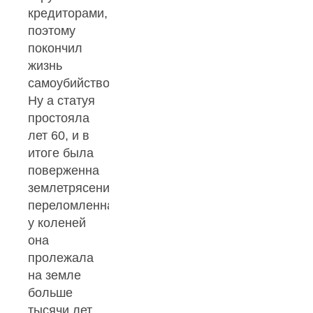
кредиторами,
поэтому
покончил
жизнь
самоубийством.
Ну а статуя
простояла
лет 60, и в
итоге была
поверженна
землетрясением,
переломленная
у коленей
она
пролежала
на земле
больше
тысячи лет.