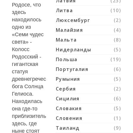
Латвия
(23)
Родосе, что
Литва
(10)
здесь
находилось
Люксембург
(2)
одно из
Малайзия
(4)
«Семи чудес
Мальта
(8)
света» -
Колосс
Нидерланды
(5)
Родосский -
Польша
(19)
гигантская
Португалия
(6)
статуя
Румыния
(5)
древнегреческого
бога Солнца
Сербия
(2)
Гелиоса.
Сицилия
(6)
Находилась
Словакия
(5)
она где-то
приблизительно
Словения
(1)
здесь, где
Таиланд
(9)
ныне стоят