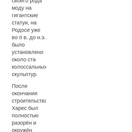
своего рода
моду на
гигантские
статуи, на
Родосе уже
во II в. до н.э.
было
установлено
около ста
колоссальных
скульптур.
После
окончания
строительства
Харес был
полностью
разорён и
окружён