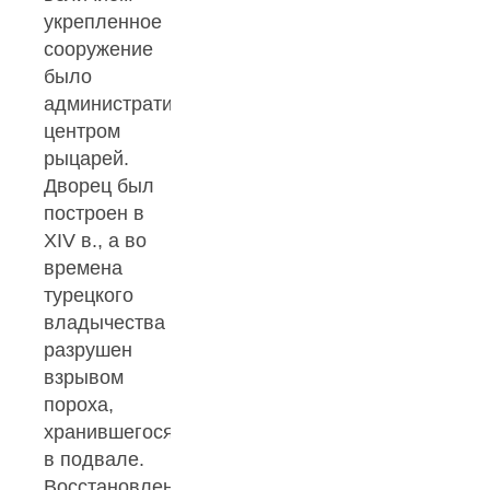
укрепленное
сооружение
было
административным
центром
рыцарей.
Дворец был
построен в
XIV в., а во
времена
турецкого
владычества
разрушен
взрывом
пороха,
хранившегося
в подвале.
Восстановлен