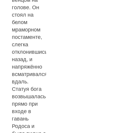
венцом на
голове. Он
стоял на
белом
мраморном
постаменте,
слегка
отклонившись
назад, и
напряжённо
всматривался
вдаль.
Статуя бога
возвышалась
прямо при
входе в
гавань
Родоса и