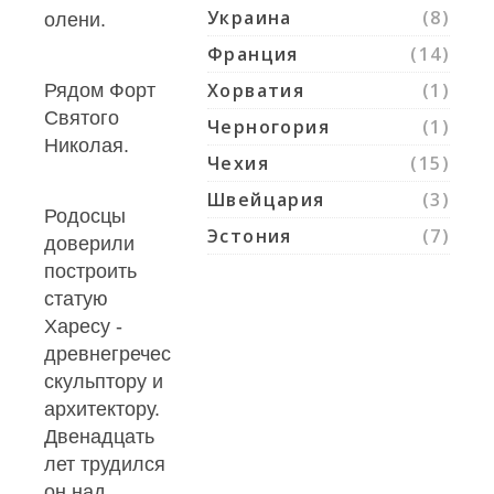
Украина
(8)
олени.
Франция
(14)
Хорватия
(1)
Рядом Форт
Святого
Черногория
(1)
Николая.
Чехия
(15)
Швейцария
(3)
Родосцы
Эстония
(7)
доверили
построить
статую
Харесу -
древнегреческому
скульптору и
архитектору.
Двенадцать
лет трудился
он над