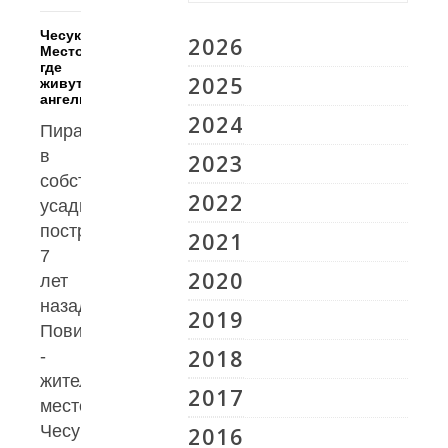
Чесукай.
2026
Место,
где
2025
живут
ангелы.
2024
Пирамиду
в
2023
собственной
2022
усадьбе
построил
2021
7
2020
лет
назад
2019
Повилас
2018
-
житель
2017
местечка
Чесукай.
2016