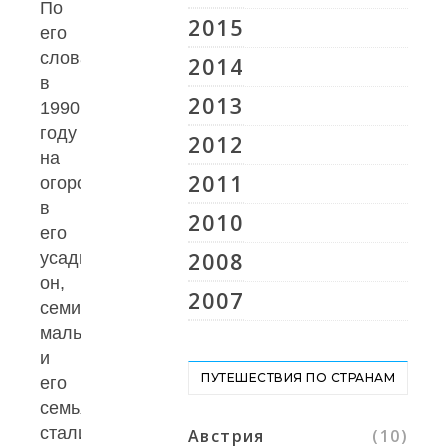
По
2015
его
словам,
2014
в
2013
1990
году
2012
на
2011
огороде
в
2010
его
2008
усадьбе
он,
2007
семилетний
мальчик,
и
ПУТЕШЕСТВИЯ ПО СТРАНАМ
его
семья
стали
Австрия
(10)